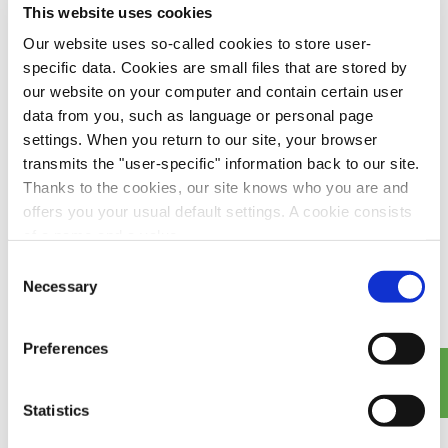
2026 – Données, faits,
This website uses cookies
objectifs
Our website uses so-called cookies to store user-
specific data. Cookies are small files that are stored by
La Loi sur l'économie circulaire établit le cadre de
our website on your computer and contain certain user
l’UE pour la transition vers une économie circulaire
et ses impacts industriels.
data from you, such as language or personal page
settings. When you return to our site, your browser
Commencer à lire
transmits the "user-specific" information back to our site.
Thanks to the cookies, our site knows who you are and
offers you your usual default settings. A cookie consists
of a name and a value.
Consent
Find out more about who we are, how you can contact us
Necessary
Selection
and how we process personal data in our
privacy policy
.
Preferences
Statistics