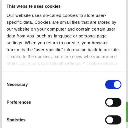
This website uses cookies
Our website uses so-called cookies to store user-
specific data. Cookies are small files that are stored by
HAMBURG
our website on your computer and contain certain user
Electrical Oil Services GmbH
data from you, such as language or personal page
settings. When you return to our site, your browser
Oehleckerring 6a
transmits the "user-specific" information back to our site.
22419 Hamburg
Thanks to the cookies, our site knows who you are and
Tel.:+49 40 500 910 850
offers you your usual default settings. A cookie consists
of a name and a value.
Consent
Find out more about who we are, how you can contact us
Necessary
Selection
DUISBURG
and how we process personal data in our
privacy policy
.
Electrical Oil Services GmbH – Werk Duisburg
Preferences
Krabbenkamp 11
47138 Duisburg
Statistics
Tel.: +49 203 45 65 482