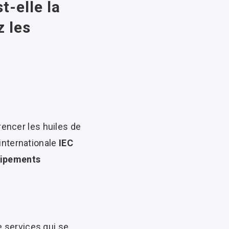
t-elle la
 les
rencer les huiles de
internationale
IEC
uipements
de services qui se