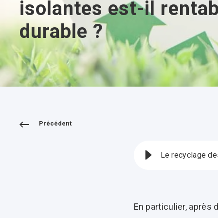
isolantes est-il rentab
durable ?
Précédent
Le recyclage des
En particulier, aprè