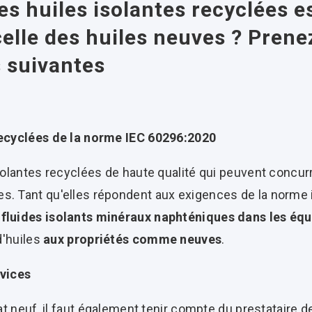
es huiles isolantes recyclées es
lle des huiles neuves ? Prenez
 suivantes
recyclées de la norme IEC 60296:2020
isolantes recyclées de haute qualité qui peuvent concur
s. Tant qu'elles répondent aux exigences de la norme 
 fluides isolants minéraux naphténiques dans les éq
 d'huiles
aux propriétés comme neuves
.
rvices
tat neuf, il faut également tenir compte du prestataire 