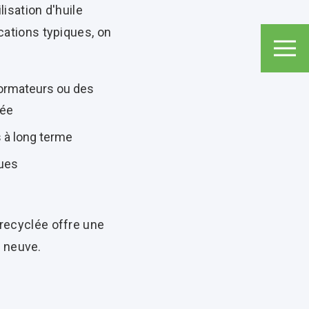
lisation d'huile
ications typiques, on
sformateurs ou des
tée
s à long terme
ques
 recyclée offre une
e neuve.